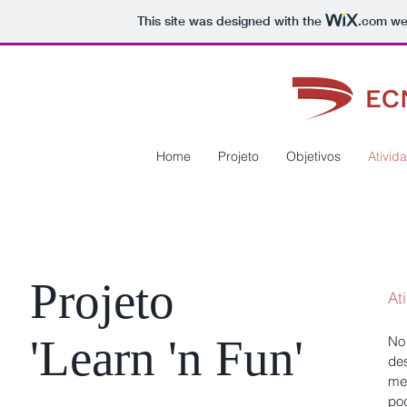
This site was designed with the
.com
web
Home
Projeto
Objetivos
Ativid
Projeto
At
'Learn 'n Fun'
No 
des
mer
po