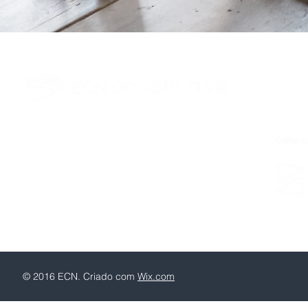
Sines Tecnopolo
ZIL II, Lote 122 - A
7520-309 SINES, Portugal
+351 91 4780 868
ecn@ecn.pt
© 2016 ECN. Criado com
Wix.com