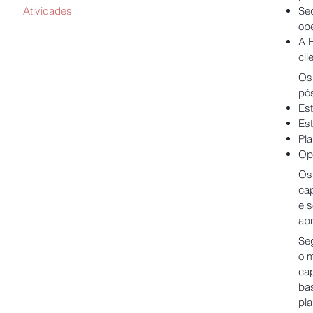
Atividades
Se
op
A 
cli
Os 
pós
Est
Est
Pla
Op
Os 
ca
e 
ap
Seg
o m
cap
ba
pla